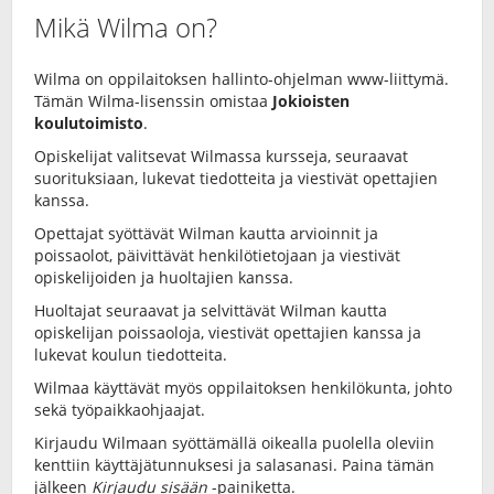
Mikä Wilma on?
Wilma on oppilaitoksen hallinto-ohjelman www-liittymä.
Tämän Wilma-lisenssin omistaa
Jokioisten
koulutoimisto
.
Opiskelijat valitsevat Wilmassa kursseja, seuraavat
suorituksiaan, lukevat tiedotteita ja viestivät opettajien
kanssa.
Opettajat syöttävät Wilman kautta arvioinnit ja
poissaolot, päivittävät henkilötietojaan ja viestivät
opiskelijoiden ja huoltajien kanssa.
Huoltajat seuraavat ja selvittävät Wilman kautta
opiskelijan poissaoloja, viestivät opettajien kanssa ja
lukevat koulun tiedotteita.
Wilmaa käyttävät myös oppilaitoksen henkilökunta, johto
sekä työpaikkaohjaajat.
Kirjaudu Wilmaan syöttämällä oikealla puolella oleviin
kenttiin käyttäjätunnuksesi ja salasanasi. Paina tämän
jälkeen
Kirjaudu sisään
-painiketta.